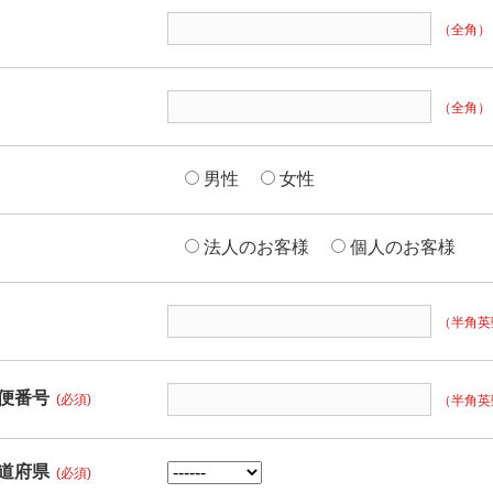
（全角）
（全角）
男性
女性
法人のお客様
個人のお客様
（半角英
便番号
(必須)
（半角英
道府県
(必須)