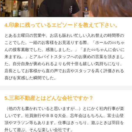
4.印象に残っているエピソードを教えて下さい。
とある土曜日の営業中、お店も賑わい忙しい入れ替えの時間帯の
ことでした。一組のお客様をお見送りする際、「ホールの○○ちゃ
んの接客素敵でした。感激しました。」「また○○ちゃんに会いに
来ますね。」とアルバイトスタッフへのお褒めの言葉を頂きまし
た。自分自身が褒められるよりも何十倍も嬉しい気持ちになり、
店長としてお客様から直の声でお店やスタッフを高く評価される
喜びを実感した瞬間でした。
5.三和不動産とはどんな会社ですか？
（他の方も書かれていると思いますが…）とにかく社内行事が楽
しいです。社員旅行やＢＢＱ大会、忘年会はもちろん、富士山登
頂やマラソン等もあります。仕事はきっちり、遊ぶときは羽目を
外して遊ぶ、そんな楽しい会社です。